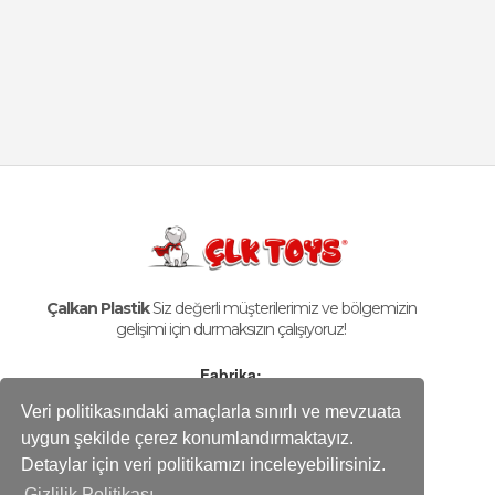
Çalkan Plastik
Siz değerli müşterilerimiz ve bölgemizin
gelişimi için durmaksızın çalışıyoruz!
Fabrika:
Karaağaç Mah. Hadımköy İstanbul Cd. No:10/1B
Veri politikasındaki amaçlarla sınırlı ve mevzuata
Büyükçekmece - İstanbul / Türkiye
uygun şekilde çerez konumlandırmaktayız.
Telefon
Detaylar için veri politikamızı inceleyebilirsiniz.
+90-212 858 25 50 (pbx)
Gizlilik Politikası.