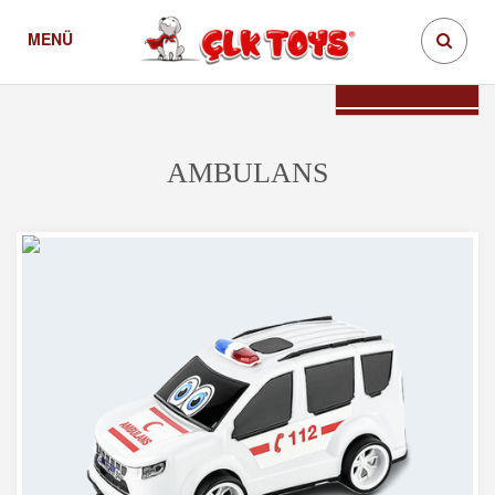
MENÜ
Ambulans
Ürünler
Teklif İste
AMBULANS