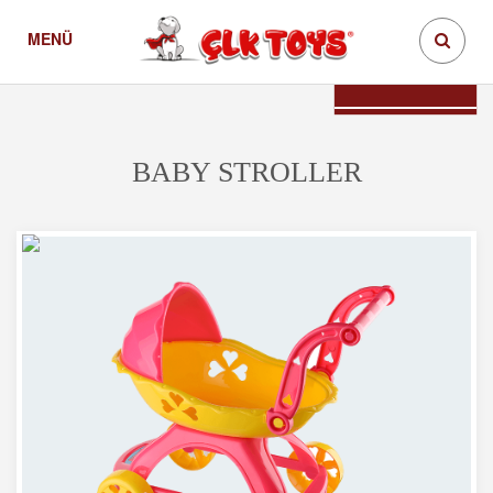
MENÜ
Baby Stroller
Ürünler
Teklif İste
BABY STROLLER