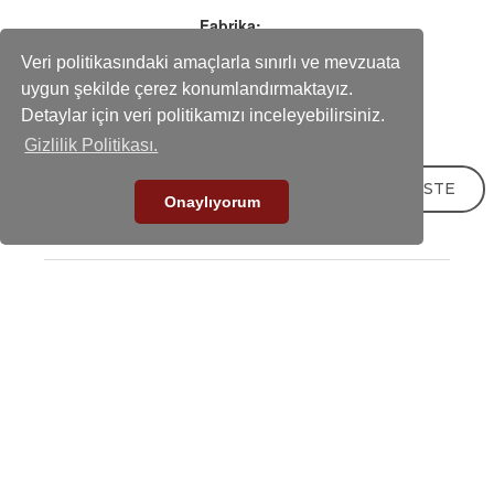
Fabrika:
Karaağaç Mah. Hadımköy İstanbul Cd. No:10/1B
Veri politikasındaki amaçlarla sınırlı ve mevzuata
Büyükçekmece - İstanbul / Türkiye
uygun şekilde çerez konumlandırmaktayız.
Telefon
Detaylar için veri politikamızı inceleyebilirsiniz.
+90-212 858 25 50 (pbx)
Gizlilik Politikası.
Fax
+90-212 858 16 60
TEKLİF İSTE
E-mail
Onaylıyorum
info@calkanplastik.com
Çalkan Plastik 2026. Tüm Hakları Saklıdır.