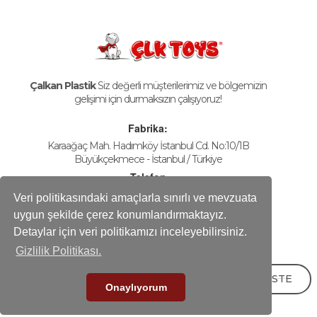
Çalkan Plastik
Siz değerli müşterilerimiz ve bölgemizin
gelişimi için durmaksızın çalışıyoruz!
Fabrika:
Karaağaç Mah. Hadımköy İstanbul Cd. No:10/1B
Büyükçekmece - İstanbul / Türkiye
Telefon
+90-212 858 25 50 (pbx)
Veri politikasındaki amaçlarla sınırlı ve mevzuata
Fax
uygun şekilde çerez konumlandırmaktayız.
+90-212 858 16 60
Detaylar için veri politikamızı inceleyebilirsiniz.
E-mail
Gizlilik Politikası.
info@calkanplastik.com
TEKLİF İSTE
Onaylıyorum