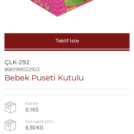
Teklif İste
ÇLK-292
8681900552923
Bebek Puseti Kutulu
Koli M3
0,165
Koli Ağırlık (KG)
6,50 KG