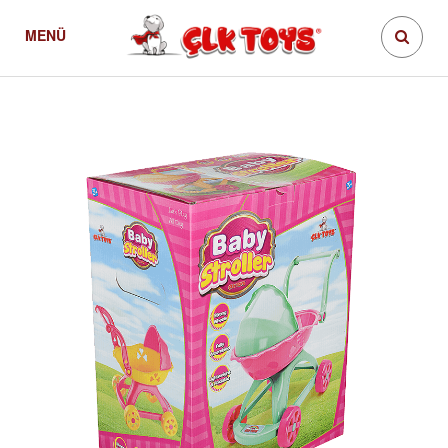
MENÜ
Bebek Puseti Kutulu
Ürünler
Baby Stroller