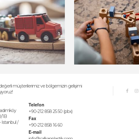
 değerli müşterilerimiz ve bölgemizin gelişimi
şıyoruz!
Telefon
Hadımköy
+90-212 858 25 50 (pbx)
0/1B
Fax
stanbul /
+90-212 858 16 60
E-mail
info@calkanplastik.com