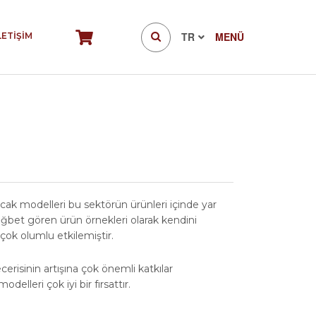
TR
MENÜ
LETİŞİM
ncak modelleri bu sektörün ürünleri içinde yar
rağbet gören ürün örnekleri olarak kendini
 çok olumlu etkilemiştir.
risinin artışına çok önemli katkılar
elleri çok iyi bir fırsattır.