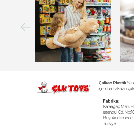
Çalkan Plastik
Siz
için durmaksızın çalı
Fabrika:
Karaağaç Mah. 
İstanbul Cd. No:1
Büyükçekmece - İ
Türkiye