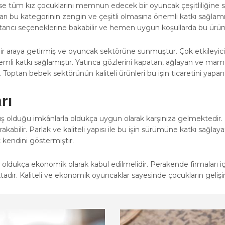
yse tüm kız çocuklarını memnun edecek bir oyuncak çeşitliliğin
ları bu kategorinin zengin ve çeşitli olmasına önemli katkı sağla
ncı seçeneklerine bakabilir ve hemen uygun koşullarda bu ürünleri
 bir araya getirmiş ve oyuncak sektörüne sunmuştur. Çok etkileyi
i katkı sağlamıştır. Yatınca gözlerini kapatan, ağlayan ve mama 
Toptan bebek sektörünün kaliteli ürünleri bu işin ticaretini yapan
rı
ş olduğu imkânlarla oldukça uygun olarak karşınıza gelmektedir.
kabilir. Parlak ve kaliteli yapısı ile bu işin sürümüne katkı sağlay
 kendini göstermiştir.
dukça ekonomik olarak kabul edilmelidir. Perakende firmaları için y
aktadır. Kaliteli ve ekonomik oyuncaklar sayesinde çocukların gel