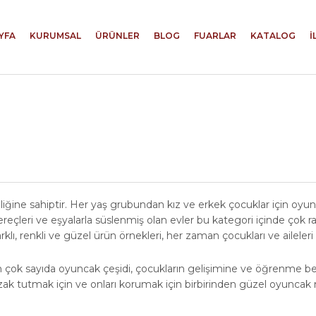
YFA
KURUMSAL
ÜRÜNLER
BLOG
FUARLAR
KATALOG
İ
liğine sahiptir. Her yaş grubundan kız ve erkek çocuklar için oyu
ereçleri ve eşyalarla süslenmiş olan evler bu kategori içinde çok 
klı, renkli ve güzel ürün örnekleri, her zaman çocukları ve aileleri
 çok sayıda oyuncak çeşidi, çocukların gelişimine ve öğrenme bece
zak tutmak için ve onları korumak için birbirinden güzel oyuncak mod