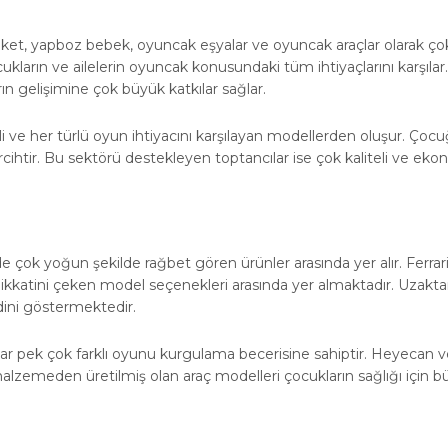
i
ket, yapboz bebek, oyuncak eşyalar ve oyuncak araçlar olarak çok 
ukların ve ailelerin oyuncak konusundaki tüm ihtiyaçlarını karşılar
n gelişimine çok büyük katkılar sağlar.
tli ve her türlü oyun ihtiyacını karşılayan modellerden oluşur. 
ihtir. Bu sektörü destekleyen toptancılar ise çok kaliteli ve ekon
 çok yoğun şekilde rağbet gören ürünler arasında yer alır. Ferrari
dikkatini çeken model seçenekleri arasında yer almaktadır. Uzakta
dini göstermektedir.
r pek çok farklı oyunu kurgulama becerisine sahiptir. Heyecan ver
 malzemeden üretilmiş olan araç modelleri çocukların sağlığı için 