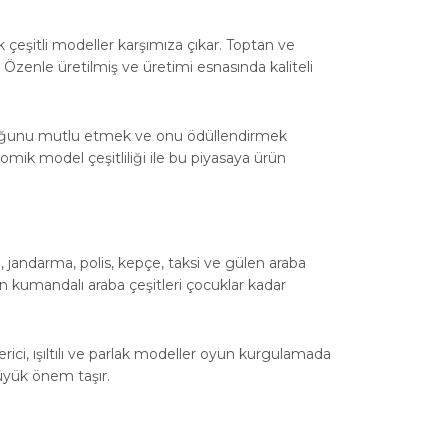
çeşitli modeller karşımıza çıkar. Toptan ve
. Özenle üretilmiş ve üretimi esnasında kaliteli
Çocuğunu mutlu etmek ve onu ödüllendirmek
omik model çeşitliliği ile bu piyasaya ürün
, jandarma, polis, kepçe, taksi ve gülen araba
n kumandalı araba çeşitleri çocuklar kadar
ici, ışıltılı ve parlak modeller oyun kurgulamada
büyük önem taşır.