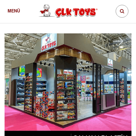
MENÜ
Çalkan Plastik Tüyap'da
Fuarlar