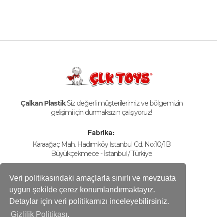
Çalkan Plastik
Siz değerli müşterilerimiz ve bölgemizin
gelişimi için durmaksızın çalışıyoruz!
Fabrika:
Karaağaç Mah. Hadımköy İstanbul Cd. No:10/1B
Büyükçekmece - İstanbul / Türkiye
Telefon
+90-212 858 25 50 (pbx)
Veri politikasındaki amaçlarla sınırlı ve mevzuata
Fax
uygun şekilde çerez konumlandırmaktayız.
+90-212 858 16 60
Detaylar için veri politikamızı inceleyebilirsiniz.
E-mail
Gizlilik Politikası.