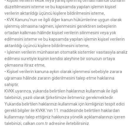
• Kişisel verilerin eksik veya yanlış işlenmiş olması hâlinde bunların
düzeltilmesini isteme ve bu kapsamda yapılan işlemin kişisel
verilerin aktarıldığı üçüncü kişilere bildirilmesini isteme,
• KVK Kanunu’nun ve ilgili diğer kanun hükümlerine uygun olarak
işlenmiş olmasına rağmen, işlenmesini gerektiren sebeplerin
ortadan kalkması hâlinde kişisel verilerin silinmesini veya yok
edilmesini isteme ve bu kapsamda yapılan işlemin kişisel verilerin
aktarıldığı üçüncü kişilere bildirilmesini isteme,
• İşlenen verilerin münhasıran otomatik sistemler vasıtasıyla analiz
edilmesi suretiyle kişinin kendisi aleyhine bir sonucun ortaya
çıkmasına itiraz etme,
• Kişisel verilerin kanuna aykırı olarak işlenmesi sebebiyle zarara
uğraması hâlinde zararın giderilmesini talep etme haklarına
sahiptir.
KVKK uyarınca, yukarıda belirtilen haklarınızı kullanmak ile ilgili
talebinizi, yazılı olarak Şirketimize iletmeniz gerekmektedir.
Yukarıda belirtilen haklarınızı kullanmak için kimliğinizi tespit edici
gerekli bilgiler ile KVKK ’nın 11. maddesinde belirtilen haklardan
kullanmayı talep ettiğiniz hakkınıza yönelik açıklamalarınızı içeren
talebinizi; calkan.com.tr adresine iletebilirsiniz.