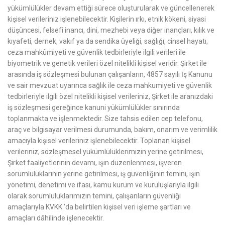
yükümlülükler devam ettiği sürece oluşturularak ve güncellenerek
kişisel verileriniz işlenebilecektir. Kişilerin ırkı, etnik kökeni, siyasi
düşüncesi, felsefi inancı, dini, mezhebi veya diğer inançları, kılık ve
kıyafeti, dernek, vakıf ya da sendika üyeliği, sağlığı, cinsel hayatı,
ceza mahkûmiyeti ve güvenlik tedbirleriyle ilgili verileri ile
biyometrik ve genetik verileri özel nitelikli kişisel veridir. Şirket ile
arasında iş sözleşmesi bulunan çalışanların, 4857 sayılı İş Kanunu
ve sair mevzuat uyarınca sağlık ile ceza mahkumiyeti ve güvenlik
tedbirleriyle ilgili özel nitelikli kişisel verileriniz, Şirket ile aranızdaki
iş sözleşmesi gereğince kanuni yükümlülükler sınırında
toplanmakta ve işlenmektedir. Size tahsis edilen cep telefonu,
araç ve bilgisayar verilmesi durumunda, bakım, onarım ve verimlilik
amacıyla kişisel verileriniz işlenebilecektir. Toplanan kişisel
verileriniz, sözleşmesel yükümlülüklerimizin yerine getirilmesi,
Şirket faaliyetlerinin devamı, işin düzenlenmesi, işveren
sorumluluklarının yerine getirilmesi, iş güvenliğinin temini, işin
yönetimi, denetimi ve ifası, kamu kurum ve kuruluşlarıyla ilgili
olarak sorumluluklarımızın temini, çalışanların güvenliği
amaçlarıyla KVKK ’da belirtilen kişisel veri işleme şartları ve
amaçları dâhilinde işlenecektir.