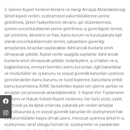
2. İşlenen Kişisel Verilerin Kimlere ve Hangi Amaçla Aktarılabileceği
Şirket kişisel verileri, sözleşmesel yükümlülüklerinin yerine
getirilmesi, Şirket faaliyetlerinin devamı, işin düzenlenmesi,
işveren sorumluluklarının yerine getirilmesi, iş güvenliğinin temini,
işin yönetimi, denetimi ve ifası, kamu kurum ve kuruluşlarıyla ilgili
olarak sorumluluklarımızın temini, çalışanların güvenliği
amaçlarıyla, birazdan sayılacaklar dahil ancak bunlarla sınırlı
olmayacak şekilde, Kişisel veriler aşağıda sayılanlar dahil ancak
bunlarla sınırlı olmayacak şekilde; tedarikçilere, iş ortakları ve iş
bağlantılarına, emniyet birimleri, kamu kurumları, ilgili bakanlıklar
ve müdürlükler ile; iş kanunu ve sosyal güvenlik kanunları uyarınca
görevlendirilen kamu kurumu ve tüzel kişilerine, kanunlarla yetkili
kamu kurumlarına, KVKK ’da belirtilen kişisel veri işleme şartları ve
amaçları çerçevesinde aktarılabilecektir. 3. Kişisel Veri Toplamanın
Yöntemi ve Hukuki Sebebi Kişisel verileriniz, her türlü sözlü, yazılı,
elektronik ya da dijital ortamda, yukarıda yer verilen amaçlar
doğrultusunda iş ve sosyal güvenlik kanunları ile sözleşmesel hak
ve yükümlülükler başta olmak üzere, mevzuat uyarınca Şirket’in iş
sözleşmesi, taraf olduğu hizmet vb. sözleşmeler ve yasalardan