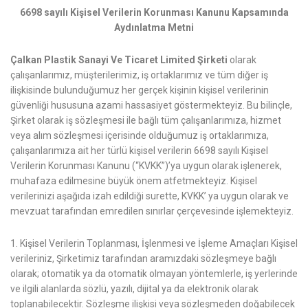
6698 sayılı Kişisel Verilerin Korunması Kanunu Kapsamında
Aydınlatma Metni
Çalkan Plastik Sanayi Ve Ticaret Limited Şirketi
olarak
çalışanlarımız, müşterilerimiz, iş ortaklarımız ve tüm diğer iş
ilişkisinde bulunduğumuz her gerçek kişinin kişisel verilerinin
güvenliği hususuna azami hassasiyet göstermekteyiz. Bu bilinçle,
Şirket olarak iş sözleşmesi ile bağlı tüm çalışanlarımıza, hizmet
veya alım sözleşmesi içerisinde olduğumuz iş ortaklarımıza,
çalışanlarımıza ait her türlü kişisel verilerin 6698 sayılı Kişisel
Verilerin Korunması Kanunu (“KVKK”)’ya uygun olarak işlenerek,
muhafaza edilmesine büyük önem atfetmekteyiz. Kişisel
verilerinizi aşağıda izah edildiği surette, KVKK’ ya uygun olarak ve
mevzuat tarafından emredilen sınırlar çerçevesinde işlemekteyiz.
1. Kişisel Verilerin Toplanması, İşlenmesi ve İşleme Amaçları Kişisel
verileriniz, Şirketimiz tarafından aramızdaki sözleşmeye bağlı
olarak; otomatik ya da otomatik olmayan yöntemlerle, iş yerlerinde
ve ilgili alanlarda sözlü, yazılı, dijital ya da elektronik olarak
toplanabilecektir. Sözleşme ilişkisi veya sözleşmeden doğabilecek