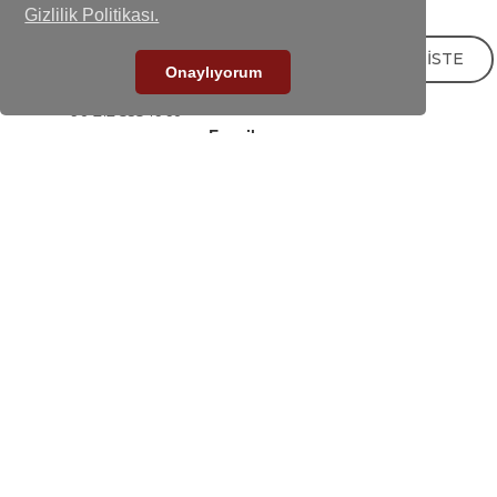
Büyükçekmece - İstanbul / Türkiye
Gizlilik Politikası.
Telefon
TEKLİF İSTE
+90-212 858 25 50 (pbx)
Onaylıyorum
Fax
+90-212 858 16 60
E-mail
info@calkanplastik.com
Çalkan Plastik 2026. Tüm Hakları Saklıdır.