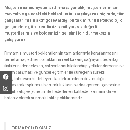
Müşteri memnuniyetini arttırmaya yönelik, müşterilerimizin
mevcut ve gelecekteki beklentilerini karşılayacak biçimde, tüm
çalışanlarımızın aktif görev aldığı bir takım ruhu ile teknolojik
gelişmelere göre kendimizi yeniliyor; siz değerli
müşterilerimiz ve bölgemizin gelişimi için durmaksızın
çalışıyoruz.
Firmamız müşteri beklentilerinin tam anlamıyla karşılanmasını
temel amaç edinen, ortaklarına reel kazanç sağlayan, tedarikçi
ilişkilerini dengeleyen, çalışanlarını bilgilendirip yetkilendirmesini ve
takım çalışması ve güncel eğitimler ile süreçlerin sürekli
iyileştirilmesini hedefleyen, kaliteli ürünlerin devamlılığını
sağlayarak toplumsal sorumluluklarını yerine getiren, çevresine
saygılı satış ve yönetim ile hedeflenen kalitede, zamanında ve
hatasız olarak sunmak kalite politikamızdır.
FİRMA POLİTİKAMIZ