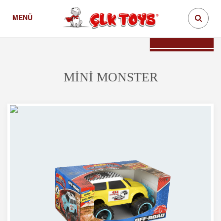
MENÜ
Mini Monster
Ürünler
Teklif İste
MİNİ MONSTER