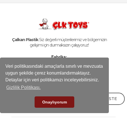
Çalkan Plastik
Siz değerli müşterilerimiz ve bölgemizin
gelişimi için durmaksızın çalışıyoruz!
Fabrika:
Karaağaç Mah. Hadımköy İstanbul Cd. No:10/1B
Veri politikasındaki amaçlarla sınırlı ve mevzuata
Büyükçekmece - İstanbul / Türkiye
uygun şekilde çerez konumlandırmaktayız.
Telefon
Detaylar için veri politikamızı inceleyebilirsiniz.
+90-212 858 25 50 (pbx)
Gizlilik Politikası.
Fax
+90-212 858 16 60
TEKLİF İSTE
E-mail
Onaylıyorum
info@calkanplastik.com