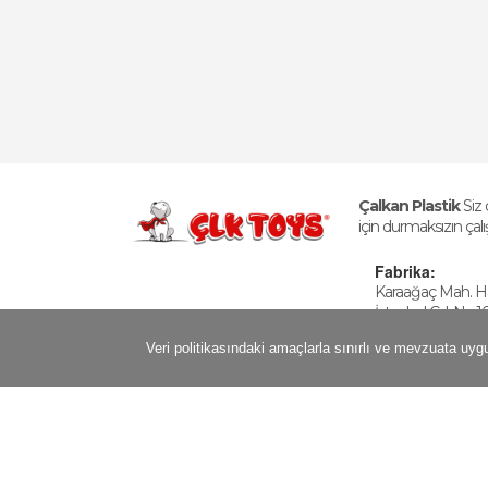
Çalkan Plastik
Siz
için durmaksızın çalı
Fabrika:
Karaağaç Mah. 
İstanbul Cd. No:1
Büyükçekmece - İ
Veri politikasındaki amaçlarla sınırlı ve mevzuata uyg
Türkiye