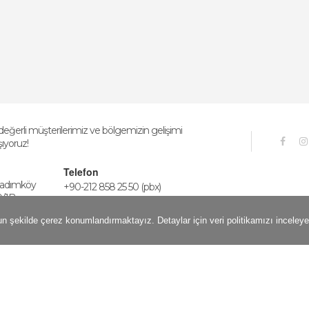
 değerli müşterilerimiz ve bölgemizin gelişimi
şıyoruz!
Telefon
Hadımköy
+90-212 858 25 50 (pbx)
0/1B
Fax
stanbul /
+90-212 858 16 60
un şekilde çerez konumlandırmaktayız. Detaylar için veri politikamızı inceleyeb
E-mail
info@calkanplastik.com