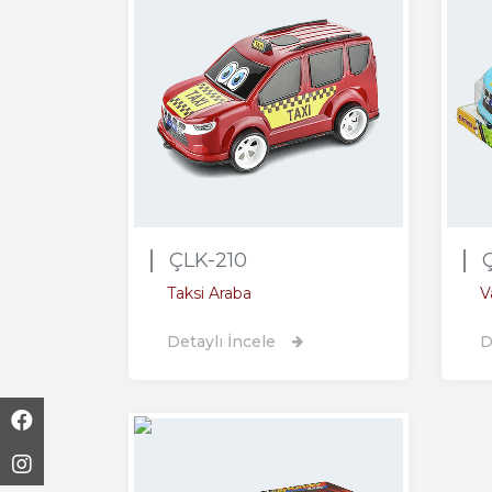
ÇLK-210
Taksi Araba
V
Detaylı İncele
D