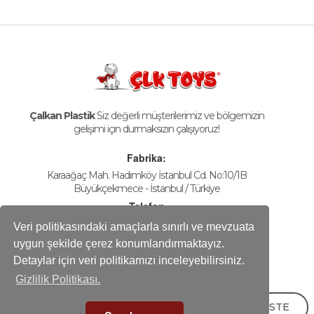
Çalkan Plastik
Siz değerli müşterilerimiz ve bölgemizin
gelişimi için durmaksızın çalışıyoruz!
Fabrika:
Karaağaç Mah. Hadımköy İstanbul Cd. No:10/1B
Büyükçekmece - İstanbul / Türkiye
Telefon
+90-212 858 25 50 (pbx)
Veri politikasındaki amaçlarla sınırlı ve mevzuata
Fax
uygun şekilde çerez konumlandırmaktayız.
+90-212 858 16 60
Detaylar için veri politikamızı inceleyebilirsiniz.
E-mail
Gizlilik Politikası.
info@calkanplastik.com
TEKLİF İSTE