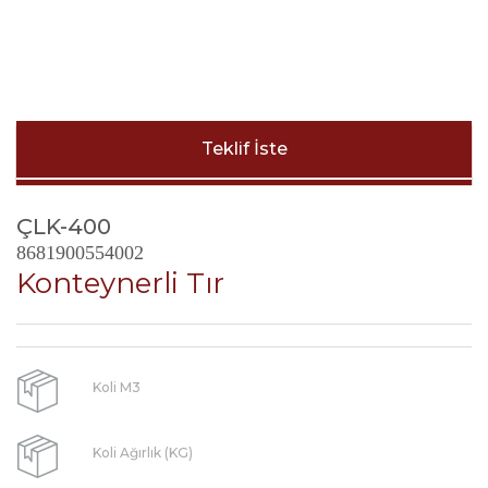
Teklif İste
ÇLK-400
8681900554002
Konteynerli Tır
Koli M3
Koli Ağırlık (KG)