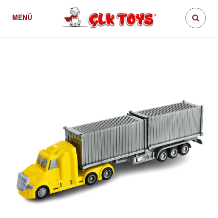
MENÜ
Konteynerli Tır
Ürünler
Tır